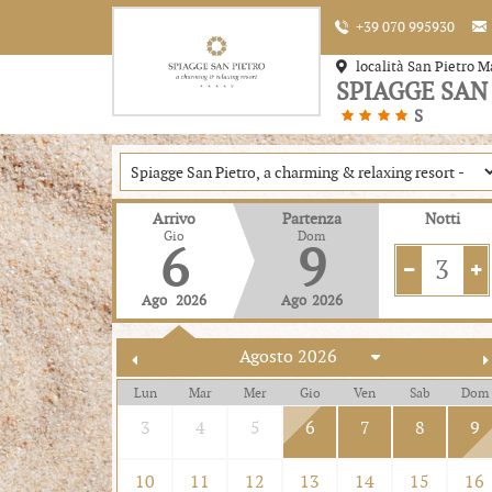
+39 070 995930
località San Pietro M
SPIAGGE SAN
S
Arrivo
Partenza
Notti
Gio
Dom
6
9
3
Ago
2026
Ago
2026
Lun
Mar
Mer
Gio
Ven
Sab
Dom
3
4
5
6
7
8
9
10
11
12
13
14
15
16