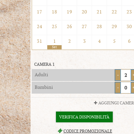
17
18
19
20
21
22
23
24
25
26
27
28
29
30
31
1
2
3
4
5
6
Set
CAMERA 1
Adulti
-
Bambini
-
AGGIUNGI CAME
VERIFICA DISPONIBILITÀ
CODICE PROMOZIONALE