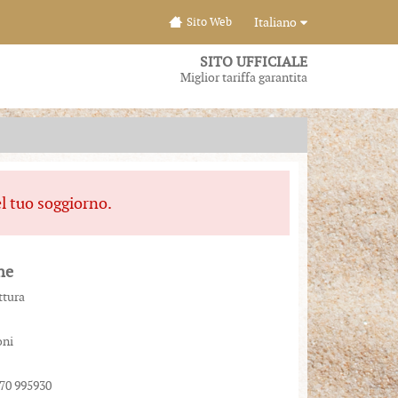
Sito Web
Italiano
SITO UFFICIALE
Miglior tariffa garantita
el tuo soggiorno.
ne
ttura
oni
70 995930