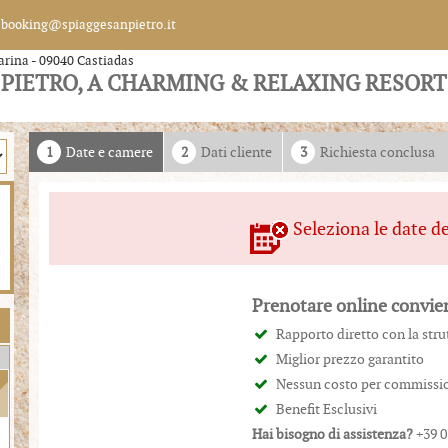
booking@spiaggesanpietro.it
arina - 09040 Castiadas
 PIETRO, A CHARMING & RELAXING RESORT
1
Date e camere
2
Dati cliente
3
Richiesta conclusa
Seleziona le date d
Prenotare online convie
Rapporto diretto con la stru
Miglior prezzo garantito
Nessun costo per commissi
Benefit Esclusivi
Hai bisogno di assistenza?
+39 0